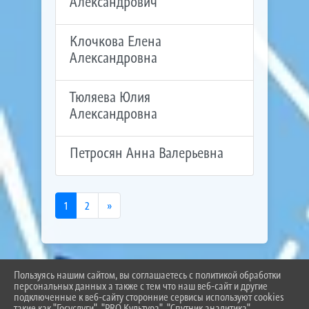
Александрович
Клочкова Елена
Александровна
Тюляева Юлия
Александровна
Петросян Анна Валерьевна
1
2
»
Пользуясь нашим сайтом, вы соглашаетесь с политикой обработки
2026 Г. BEL-SCHOOL3.RU
персональных данных а также с тем что наш веб-сайт и другие
ВХОД
подключенные к веб-сайту сторонние сервисы используют cookies
КАРТА САЙТА
такие как "Госуслуги", "PRO.Культура", "Спутник аналитика".