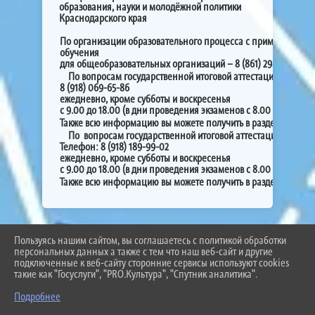
образования, науки и молодёжной политики
Краснодарского края
По организации образовательного процесса с применением 
обучения
для общеобразовательных организаций –
8 (861) 298-25-91
По вопросам государственной итоговой аттестации девятик
8 (918) 069-65-86
ежедневно, кроме субботы и воскресенья
с 9.00 до 18.00 (в дни проведения экзаменов с 8.00 до 21.00)
ГИА-9
Также всю информацию вы можете получить в разделе
По
вопросам государственной итоговой аттестации одинна
Телефон: 8 (918) 189-99-02
ежедневно, кроме субботы и воскресенья
с 9.00 до 18.00 (в дни проведения экзаменов с 8.00 до 21.00)
ГИА-1
Также всю информацию вы можете получить в разделе
Пользуясь нашим сайтом, вы соглашаетесь с политикой обработки
2026 Г. BEL-SCHOOL3.RU
персональных данных а также с тем что наш веб-сайт и другие
ВХОД
подключенные к веб-сайту сторонние сервисы используют cookies
КАРТА САЙТА
такие как "Госуслуги", "PRO.Культура", "Спутник аналитика".
ПОЛИТИКА ОБРАБОТКИ ПЕРСОНАЛЬНЫХ ДАННЫХ
Подробнее