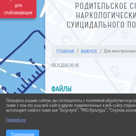
РОДИТЕЛЬСКОЕ С
для
слабовидящих
НАРКОЛОГИЧЕСКИ
СУИЦИДАЛЬНОГО ПО
ГЛАВНАЯ
ВАЖНОЕ
Для иностранных
06.11.2024 10:30
ФАЙЛЫ
Пользуясь нашим сайтом, вы соглашаетесь с политикой обработки перс
также с тем что наш веб-сайт и другие подключенные к веб-сайту сторо
используют cookies такие как "Госуслуги", "PRO.Культура", "Спутник анали
письмо ОО Письмо Памятка для
Подробнее
Подтверждаю