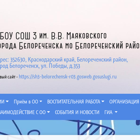
БОУ СОШ 3 им. В.В. Маяковского
орода Белореченска мо Белореченский рай
рес: 352630, Краснодарский край, Белореченский район,
род Белореченск, ул. Победы, д.353
https://sh3-belorechensk-r03.gosweb.gosuslugi.ru
вый сайт -
ИИ
Приём в ОО
ВОСПИТАТЕЛЬНАЯ РАБОТА
ОРГАНИЗАЦИЯ
ЗАИМОДЕЙСТВИЕ С ОО
СОБЫТИЯ И НОВОСТИ
ГИА