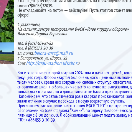
в наш центр тестирования и записывайтесь на прохождение испы
связи +7(86155)32039.
Не откладывайте на потом — действуйте! Пусть этот год станет д
сфере!
С уважением,
Начальник центра тестирования ВФСК «Готов к труду и обороне»
Власенко Дарина Борисовна
тел. 8 (903) 465-21-82
тел. 8 (86155) 3-20-39
belora-msc@mail.ru
эл. почта:
г. Белореченск, ул. Щорса, 92
http://mau-stadion.ufksbr.r
Сайт
u
Вот и завершился второй квартал 2024 года и начался третий , кот
текущего года. Второй квартал был очень насыщенным,в выполне
тысяч человек, среди них сотрудники силовых структур, спасатели
спортивных школ, но большая часть это конечно же выпускники, 
только знак отличия , но и дополнительные баллы при поступлени
Напоминаем, что автоматически раз в квартал присваиваются: зо
знаки отличия в случае перехода в новую возрастную ступень.
Приглашаем вас выполнить испытания ВФСК "ГТО" в центре тест
расположен на базе стадиона "Химик", по адресу г.Белореченск, 
пятницу с 8:00 до 17:00. Любой желающий может подать заявку 
ГТО: +7(861)55-3-20-39.