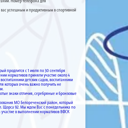
таний. Номер телефона для
ля вас успешным и продуктивным в спортивной
орый продлится с 1 июля по 30 сентября
нии нормативов приняли участие около 4
, воспитанники детских садов, воспитанники
для которых очень важно получить не
и.
лотые знаки отличия, серебряные и бронзовые
ирования МО Белореченский район, который
ул. Щорса 92. Мы ждем Вас с понедельника по
на участие в выполнении нормативов ВФСК