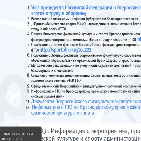
Указ президента Российской федерации о Всероссий
«готов к труду и обороне»
;
Распоряжение главы администрации (губернатора) Краснодарского края
3.
Приказ Министерства спорта РФ «О награждении знаками отличия Всеро
труду и обороне» (ГТО)
Приказ Министерства физической культуры и спорта Краснодарского края
h
физкультурно-спортивного комплекса «Готов к труду и обороне» (ГТО)
Положение о Летнем фестивале Всероссийского физкультурно-спортивного
http://sportobr.ru/gto_222
(ГТО)
;
Положение о Зимнем фестивале Всероссийского физкультурно-спортивного
обучающихся образовательных организаций Краснодарского края, посвящ
Методические рекомендации по учету индивидуальных достижений пост
бакалавриата и специалитета
Сведения о количестве дополнительных баллов, начисляемых организаци
золотого знака отличия ВФСК ГТО
Официальный сайт Всероссийский физкультурно-спортивный комплекс «Го
Информацию о ГТО по Краснодарскому краю можно посмотреть на сайте Г
системы образования»
Документы Всероссийского физкультурно-спортивного
Информацию о ГТО по Краснодарскому краю можно п
физической культуры и спорта
ГТО 2023 : Информация о мероприятиях, пр
ональных данных а
физической культуре и спорту администрац
нние сервисы