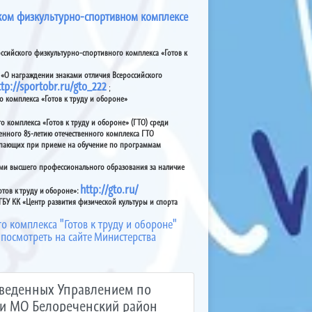
ском физкультурно-спортивном комплексе
ссийского физкультурно-спортивного комплекса «Готов к
 «О награждении знаками отличия Всероссийского
ttp://sportobr.ru/gto_222
;
 комплекса «Готов к труду и обороне»
 комплекса «Готов к труду и обороне» (ГТО) среди
енного 85-летию отечественного комплекса ГТО
упающих при приеме на обучение по программам
ями высшего профессионального образования за наличие
http://gto.ru/
тов к труду и обороне»:
БУ КК «Центр развития физической культуры и спорта
 комплекса "Готов к труду и обороне"
осмотреть на сайте Министерства
оведенных Управлением по
ии МО Белореченский район