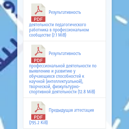
Результативность
деятельности педагогического
работника в профессиональном
сообществе (7.1 MiB)
Результативность
профессиональной деятельности по
выявлению и развитию у
обучающихся способностей к
научной (интеллектуальной),
творческой, физкультурно-
спортивной деятельности (12.8 MiB)
Предыдущая аттестация
(795.2 KiB)