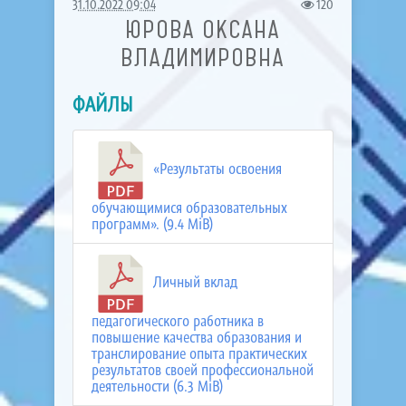
31.10.2022 09:04
120
ЮРОВА ОКСАНА
ВЛАДИМИРОВНА
ФАЙЛЫ
«Результаты освоения
обучающимися образовательных
программ». (9.4 MiB)
Личный вклад
педагогического работника в
повышение качества образования и
транслирование опыта практических
результатов своей профессиональной
деятельности (6.3 MiB)