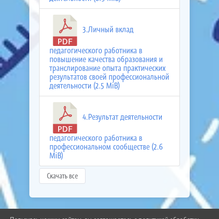
3.Личный вклад
педагогического работника в
повышение качества образования и
транслирование опыта практических
результатов своей профессиональной
деятельности (2.5 MiB)
4.Результат деятельности
педагогического работника в
профессиональном сообществе (2.6
MiB)
Скачать все