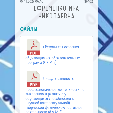
03.11.2023 06:46
102
ЕФРЕМЕНКО ИРА
НИКОЛАЕВНА
ФАЙЛЫ
1.Результаты освоения
обучающимися образовательных
программ (5.5 MiB)
2.Результативность
профессиональной деятельности по
выявлению и развитию у
обучающихся способностей к
научной (интелектуальной)
творческой физическо-спортивной
деятельности (8.9 MiB)