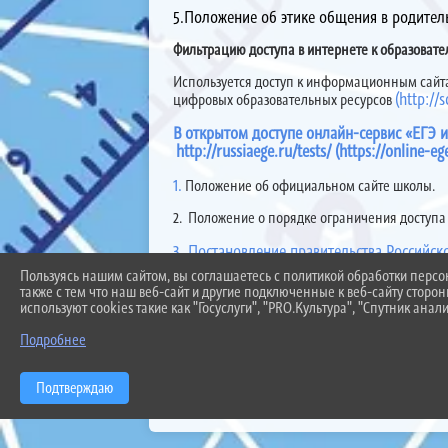
5.Положение об этике общения в родитель
Фильтрацию доступа в интернете к образоват
Используется доступ к информационным сайта
(http://
цифровых образовательных ресурсов
В открытом доступе онлайн-сервис «ЕГЭ 
http://russiaege.ru/tests/ (https://online-eg
1.
Положение об официальном сайте школы.
2.
Положение о порядке ограничения доступа 
3. Постановление правительства Российск
образовательной организации в информа
Пользуясь нашим сайтом, вы соглашаетесь с политикой обработки перс
организации».
также с тем что наш веб-сайт и другие подключенные к веб-сайту сторо
используют cookies такие как "Госуслуги", "PRO.Культура", "Спутник анали
4. Федеральный закон Российской Федера
органов и органов местного самоуправле
Подробнее
5. Образовательная организация обновляет с
Подтверждаю
телекоммуникационной сети «Интернет» и обн