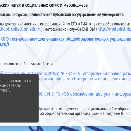
ских чатах в социальных сетях и мессенджера
ельным ресурсам осуществляет Кубанский государственный университет.
м для ознакомления с информацией по ЕГЭ и ГИА, а также к образовательн
school-collection.edu.ru
http://metodist.lb
), методической службе БИНОМ (
и ОГЭ тестирование» для учащихся общеобразовательных учреждени
e.ru/)
пользователей локальной сети
ой Федерации от 10 июля 2013 г. № 582 « Об утверждении правил р
ционно-телекоммуникационной сети «Интернет» и обновления инф
ональных данных а
нние сервисы
тика".
ции от 9 февраля 2009 г. N 8-ФЗ «Об обеспечении доступа к информ
ния»
ведения, указанные в «Правилах размещения на официальном сайте образ
овления информации об образовательной организации», не позднее 10 ра