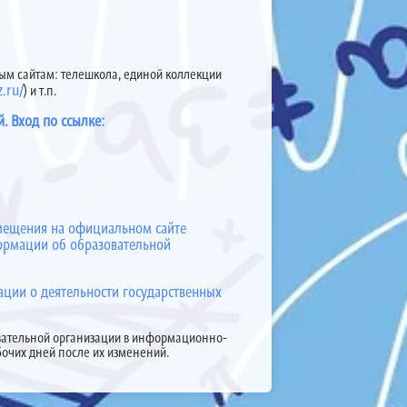
ым сайтам: телешкола, единой коллекции
z.ru/
) и т.п.
й.
Вход по ссылке:
азмещения на официальном сайте
ормации об образовательной
ации о деятельности государственных
овательной организации в информационно-
бочих дней после их изменений.