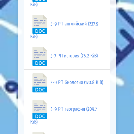
KiB)
5-9 РП английский (237.9
KiB)
5-7 РП история (76.2 KiB)
5-9 РП биология (170.8 KiB)
5-9 РП география (209.7
KiB)