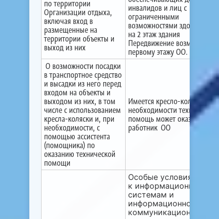
по территории
инвалидов и лиц с
Организации отдыха,
ограниченными
включая вход в
возможностями здоровья (О
размещенные на
на 2 этаж здания
территории объекты и
Передвижение возможно по
выход из них
первому этажу ОО.
О возможности посадки
в транспортное средство
и высадки из него перед
входом на объекты и
выходом из них, в том
Имеется кресло-коляска, пр
числе с использованием
необходимости техническую
кресла-коляски и, при
помощь может оказать
необходимости, с
работник ОО
помощью ассистента
(помощника) по
оказанию технической
помощи
Особые условия досту
к информационным
системам и
информационно-
коммуникационным