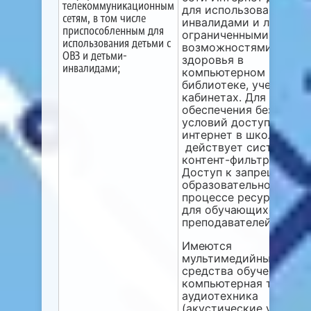
телекоммуникационным
для использования
сетям, в том числе
инвалидами и лицами 
приспособленным для
ограниченными
использования детьми с
возможностями
ОВЗ и детьми-
здоровья в
инвалидами;
компьютерном классе,
библиотеке, учебных
кабинетах. Для
обеспечения безопасн
условий доступа в сет
интернет в школе
действует система
контент-фильтрации.
Доступ к запрещенным
образовательном
процессе ресурсам се
для обучающихся и
преподавателей закрыт
Имеются
мультимедийные
средства обучения, ,
компьютерная техника
аудиотехника
(акустические усилит