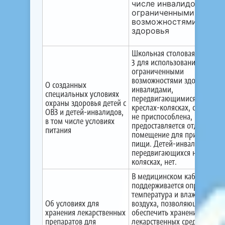
числе инвалидов и лиц
ограниченными
возможностями
здоровья
Школьная столовая МБОУ С
3 для использования лицами
ограниченными
возможностями здоровья и
О созданных
инвалидами,
специальных условиях
передвигающимися на
охраны здоровья детей с
креслах-колясках, специаль
ОВЗ и детей-инвалидов,
не приспособлена, не
в том числе условиях
предоставляется отдельное
питания
помещение для принятия
пищи. Детей-инвалидов,
передвигающихся на кресла
колясках, нет.
В медицинском кабинете
поддерживается определенн
температура и влажность
Об условиях для
воздуха, позволяющие
хранения лекарственных
обеспечить хранение
препаратов для
лекарственных средств в