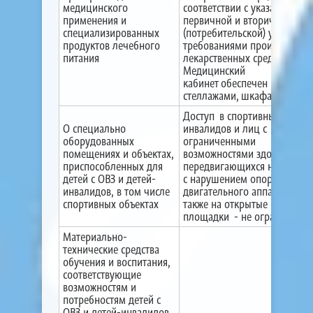
медицинского
соответствии с указанными 
применения и
первичной и вторичной
специализированных
(потребительской) упаковке
продуктов лечебного
требованиями производител
питания
лекарственных средств.
Медицинский
кабинет обеспечен
стеллажами, шкафами.
Доступ в спортивный зал дл
О специально
инвалидов и лиц с
оборудованных
ограниченными
помещениях и объектах,
возможностями здоровья,
приспособленных для
передвигающихся на коляск
детей с ОВЗ и детей-
с нарушением опорно-
инвалидов, в том числе
двигательного аппарата, а
спортивных объектах
также на открытые спортив
площадки - не ограничен.
Материально-
технические средства
обучения и воспитания,
соответствующие
возможностям и
потребностям детей с
ОВЗ и детей-инвалидов