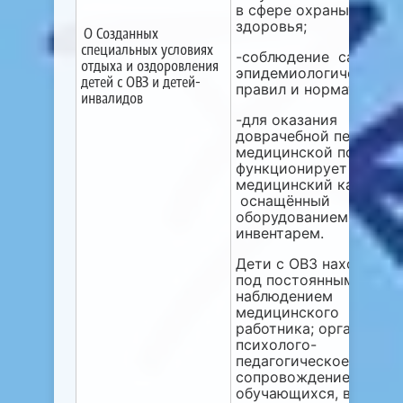
в сфере охраны
здоровья;
О Созданных
специальных условиях
-соблюдение санитарн
отдыха и оздоровления
эпидемиологических
детей с ОВЗ и детей-
правил и нормативов;
инвалидов
-для оказания
доврачебной первично
медицинской помощи
функционирует
медицинский кабинет,
оснащённый
оборудованием и
инвентарем.
Дети с ОВЗ находятся
под постоянным
наблюдением
медицинского
работника; организова
психолого-
педагогическое
сопровождение
обучающихся, в том