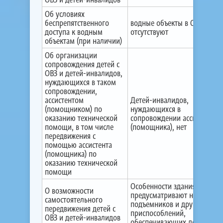
Об условиях
беспрепятственного
водные объекты в ОО
доступа к водным
отсутствуют
объектам (при наличии)
Об организации
сопровождения детей с
ОВЗ и детей-инвалидов,
нуждающихся в таком
сопровождении,
ассистентом
Детей-инвалидов,
(помощником) по
нуждающихся в
оказанию технической
сопровождении ассистента
помощи, в том числе
(помощника), нет
передвижения с
помощью ассистента
(помощника) по
оказанию технической
помощи
Особенности здания не
О возможности
предусматривают наличие
самостоятельного
подъемников и других
передвижения детей с
приспособлений,
ОВЗ и детей-инвалидов
обеспечивающих доступ