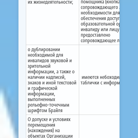
помощника (кнопка вызова
их жизнедеятельности;
сопровождающего лица). П
необходимости для
обеспечения доступа в здан
образовательной организац
инвалиду или лицу с ОВЗ бу
предоставлено
сопровождающее лицо
о дублировании
необходимой для
инвалидов звуковой и
зрительной
информации, а также о
наличии надписей,
имеются небоходимые
знаков и иной текстовой
таблички с информацией
и графической
информации,
выполненных
рельефно-точечным
шрифтом Брайля
О допуске и условиях
перемещения
(нахождения) на
объектах Организации