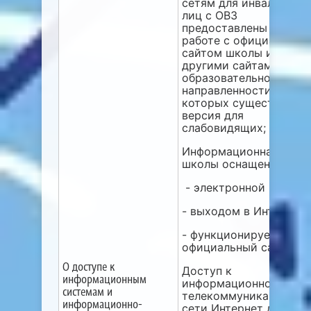
сетям для инвалидов и
лиц с ОВЗ
предоставлены при
работе с официальным
сайтом школы и с
другими сайтами
образовательной
направленности, на
которых существует
версия для
слабовидящих;
Информационная база
школы оснащена:
- электронной почтой;
- выходом в Интернет
- функционирует
официальный сайт.
О доступе к
Доступ к
информационным
информационно-
системам и
телекоммуникационно
информационно-
сети Интернет доступ