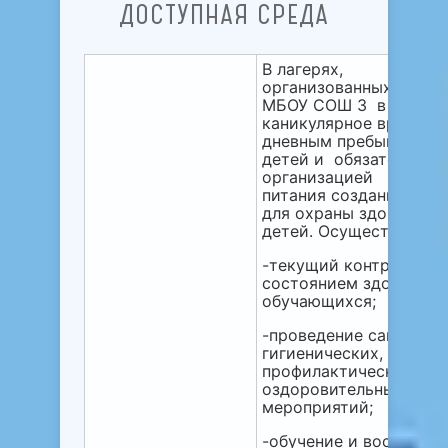
ДОСТУПНАЯ СРЕДА
В лагерях,
организованных на ба
МБОУ СОШ 3 в
каникулярное время с
дневным пребыванием
детей и обязательной
организацией
питания созданы усло
для охраны здоровья
детей. Осуществляется
-текущий контроль за
состоянием здоровья
обучающихся;
-проведение санитарн
гигиенических,
профилактических и
оздоровительных
мероприятий;
-обучение и воспитани