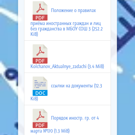
Положение о правилах
приёма иностранных граждан и лиц
без гражданства в МБОУ СОШ 3 (252.2
KiB)
Kolchanov_Aktualnye_zadachi (3.4 MiB)
ссылки на документы (12.3
KiB)
Порядок иностр. гр. от 4
марта №170 (1.3 MiB)