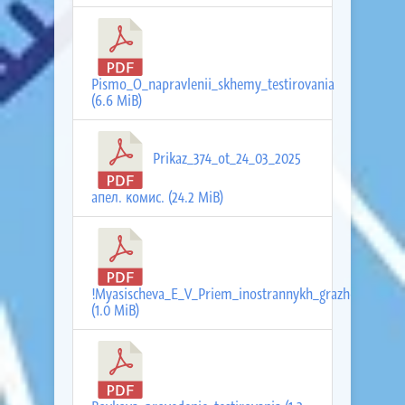
Pismo_O_napravlenii_skhemy_testirovania
(6.6 MiB)
Prikaz_374_ot_24_03_2025
апел. комис. (24.2 MiB)
!Myasischeva_E_V_Priem_inostrannykh_grazhdan
(1.0 MiB)