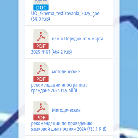
UO_skhema_testirovania_2025_god
(69.0 KiB)
изм в Порядок от 4 марта
2025 №171 (464.2 KiB)
методические
рекомендации иностранные
граждане 2024 (1.5 MiB)
Методические
рекомендации по проведению
языковой диагностики 2024 (735.1 KiB)