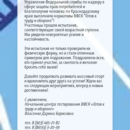
Управления Федеральной службы по надзору в
сфере защиты прав потребителей и
благополучия человека по Краснодарскому
краю выполнили нормативы ВФСК "Готов к
труду и обороне"!
Участницы прошли испытания,
соответствующие своей возрастной ступени.
Мы увидели невероятные усилия и
настойчивость.
Эти испытания не только проверили их
физическую форму, но и стали отличным
примером для подражания. Поздравляем всех,
кто принял участие, за смелость и желание
бросить себе вызов!
Давайте продолжать развивать массовый спорт
и вдохновлять друг друга на успехи! Ждем вас
на следующих мероприятиях, вперед к новым
достижениям!
С уважением,
Начальник центра тестирования ВФСК «Готов к
труду и обороне»
Власенко Дарина Борисовна
тел. 8 (903) 465-21-82
тел. 8 (86155) 3-20-39