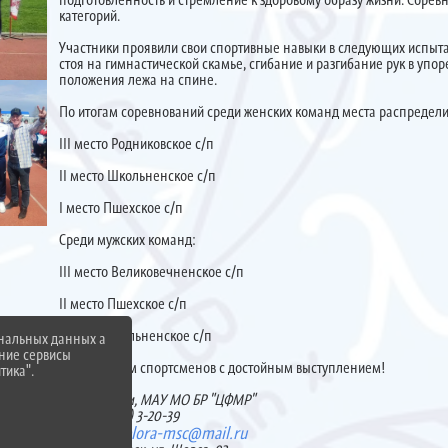
категорий.
Участники проявили свои спортивные навыки в следующих испыта
стоя на гимнастической скамье, сгибание и разгибание рук в упо
положения лежа на спине.
По итогам соревнований среди женских команд места распредел
III место Родниковское с/п
II место Школьненское с/п
I место Пшехское с/п
Среди мужских команд:
III место Великовечненское с/п
II место Пшехское с/п
I место Школьненское с/п
ональных данных а
нние сервисы
Поздравляем спортсменов с достойным выступлением!
тика".
С уважением, МАУ МО БР "ЦФМР"
тел. 8 (86155) 3-20-39
belora-msc@mail.ru
эл. почта: