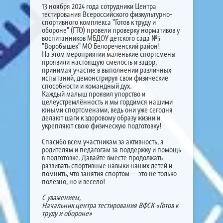
13 ноября 2024 года сотрудники Центра
тестирования Всероссийского физкультурно-
спортивного комплекса "Готов к труду и
обороне" (ГТО) провели проверку нормативов у
воспитанников МБДОУ детского сада №5
"Воробышек" МО Белореченский район!
На этом мероприятии маленькие спортсмены
проявили настоящую смелость и задор,
принимая участие в выполнении различных
испытаний, демонстрируя свои физические
способности и командный дух.
Каждый малыш проявил упорство и
целеустремлённость и мы гордимся нашими
юными спортсменами, ведь они уже сегодня
делают шаги к здоровому образу жизни и
укрепляют свою физическую подготовку!
Спасибо всем участникам за активность, а
родителям и педагогам за поддержку и помощь
в подготовке. Давайте вместе продолжать
развивать спортивные навыки наших детей и
помнить, что занятия спортом — это не только
полезно, но и весело!
С уважением,
Начальник центра тестирования ВФСК «Готов к
труду и обороне»