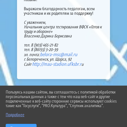
Выражаем благодарность педагогам, всем
участникам и их родителям за поддержку!
С уважением,
Начальник центра тестирования ВФСК «Готов к
труду и обороне»
Власенко Дарина Борисовна
тел. 8 (903) 465-21-82
тел. 8 (86155) 3-20-39
belora-msc@mail.ru
эл. почта:
г. Белореченск, ул. Щорса, 92
http://mau-stadion.ufksbr.r
Сайт
u
Пользуясь нашим сайтом, вы соглашаетесь с политикой обработки
2026 Г. BEL-SCHOOL3.RU
персональных данных а также с тем что наш веб-сайт и другие
ВХОД
подключенные к веб-сайту сторонние сервисы используют cookies
КАРТА САЙТА
такие как "Госуслуги", "PRO.Культура", "Спутник аналитика".
ПОЛИТИКА ОБРАБОТКИ ПЕРСОНАЛЬНЫХ ДАННЫХ
Подробнее
СДЕЛАНО НА KUBCMS