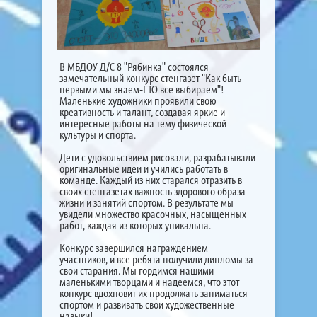
В МБДОУ Д/С 8 "Рябинка" состоялся
замечательный конкурс стенгазет "Как быть
первыми мы знаем-ГТО все выбираем"!
Маленькие художники проявили свою
креативность и талант, создавая яркие и
интересные работы на тему физической
культуры и спорта.
Дети с удовольствием рисовали, разрабатывали
оригинальные идеи и учились работать в
команде. Каждый из них старался отразить в
своих стенгазетах важность здорового образа
жизни и занятий спортом. В результате мы
увидели множество красочных, насыщенных
работ, каждая из которых уникальна.
Конкурс завершился награждением
участников, и все ребята получили дипломы за
свои старания. Мы гордимся нашими
маленькими творцами и надеемся, что этот
конкурс вдохновит их продолжать заниматься
спортом и развивать свои художественные
навыки!