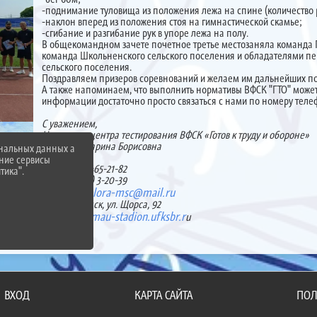
-поднимание туловища из положения лежа на спине (количество ра
-наклон вперед из положения стоя на гимнастической скамье;
-сгибание и разгибание рук в упоре лежа на полу.
В общекомандном зачете почетное третье место
заняла команда 
команда Школьненского сельского поселения и обладателями пе
сельского поселения.
Поздравляем призеров соревнований и желаем им дальнейших п
А также напоминаем, что выполнить нормативы ВФСК "ГТО" може
информации достаточно просто связаться с нами по номеру телеф
С уважением,
Начальник центра тестирования ВФСК «Готов к труду и обороне»
Власенко Дарина Борисовна
ональных данных а
нние сервисы
тел. 8 (903) 465-21-82
тика".
тел. 8 (86155) 3-20-39
belora-msc@mail.ru
эл. почта:
г. Белореченск, ул. Щорса, 92
http://mau-stadion.ufksbr.r
Сайт
u
ВХОД
КАРТА САЙТА
ПОЛ