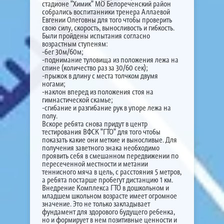
стадионе "Химик" МО Белореченский район
собрались воспитанники тренера Аллаевой
Евгении Олеговны для того чтобы проверить
свою силу, скорость, выносливость и гибкость.
Были пройдены испытания согласно
возрастным ступеням:
-бег 30м/60м;
-поднимание туловища из положения лежа на
спине (количество раз за 30/60 сек);
-прыжок в длину с места толчком двумя
ногами;
-наклон вперед из положения стоя на
гимнастической скамье;
-сгибание и разгибание рук в упоре лежа на
полу.
Вскоре ребята снова придут в центр
тестирования ВФСК "ГТО" для того чтобы
показать какие они меткие и выносливые. Для
получения заветного знака необходимо
проявить себя в смешанном передвижении по
пересеченной местности и метании
теннисного мяча в цель, с расстояния 5 метров,
а ребята постарше пробегут дистанцию 1 км.
Внедрение Комплекса ГТО в дошкольном и
младшем школьном возрасте имеет огромное
значение. Это не только закладывает
фундамент для здорового будущего ребенка,
но и формирует в нем позитивные ценности и