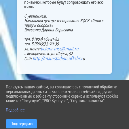
привычки, которые будут сопровождать его всю
жизнь.
С уважением,
Начальник центра тестирования ВФСК «Готов к
труду и обороне»
Власенко Дарина Борисовна
тел. 8 (903) 465-21-82
тел. 8 (86155) 3-20-39
belora-msc@mail.ru
эл. почта:
г. Белореченск, ул. Щорса, 92
http://mau-stadion.ufksbr.r
Сайт
u
Пользуясь нашим сайтом, вы соглашаетесь с политикой обработки
2026 Г. BEL-SCHOOL3.RU
персональных данных а также с тем что наш веб-сайт и другие
ВХОД
подключенные к веб-сайту сторонние сервисы используют cookies
КАРТА САЙТА
такие как "Госуслуги", "PRO.Культура", "Спутник аналитика".
ПОЛИТИКА ОБРАБОТКИ ПЕРСОНАЛЬНЫХ ДАННЫХ
Подробнее
СДЕЛАНО НА KUBCMS
РАЗРАБОТКА И ПОДДЕРЖКА
Подтверждаю