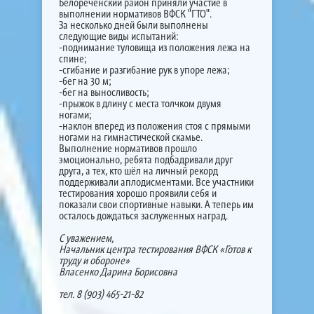
Белореченский район приняли участие в
выполнении нормативов ВФСК "ГТО".
За несколько дней были выполнены
следующие виды испытаний:
-поднимание туловища из положения лежа на
спине;
-сгибание и разгибание рук в упоре лежа;
-бег на 30 м;
-бег на выносливость;
-прыжок в длину с места толчком двумя
ногами;
-наклон вперед из положения стоя с прямыми
ногами на гимнастической скамье.
Выполнение нормативов прошло
эмоционально, ребята подбадривали друг
друга, а тех, кто шёл на личный рекорд
поддерживали аплодисментами. Все участники
тестирования хорошо проявили себя и
показали свои спортивные навыки. А теперь им
осталось дождаться заслуженных наград.
С уважением,
Начальник центра тестирования ВФСК «Готов к
труду и обороне»
Власенко Дарина Борисовна
тел. 8 (903) 465-21-82