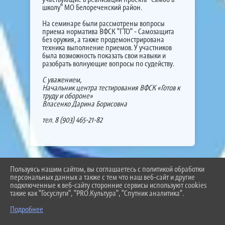
школу" МО Белореченский район.
На семинаре были рассмотрены вопросы
приема норматива ВФСК "ГТО" - Самозащита
без оружия, а также продемонстрирована
техника выполнение приемов. У участников
была возможность показать свои навыки и
разобрать волнующие вопросы по судейству.
С уважением,
Начальник центра тестирования ВФСК «Готов к
труду и обороне»
Власенко Дарина Борисовна
тел. 8 (903) 465-21-82
Пользуясь нашим сайтом, вы соглашаетесь с политикой обработки
2026 Г. BEL-SCHOOL3.RU
персональных данных а также с тем что наш веб-сайт и другие
ВХОД
подключенные к веб-сайту сторонние сервисы используют cookies
КАРТА САЙТА
такие как "Госуслуги", "PRO.Культура", "Спутник аналитика".
ПОЛИТИКА ОБРАБОТКИ ПЕРСОНАЛЬНЫХ ДАННЫХ
Подробнее
СДЕЛАНО НА KUBCMS