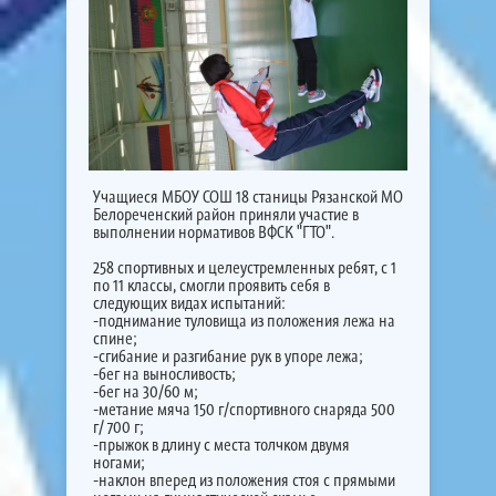
Учащиеся МБОУ СОШ 18 станицы Рязанской МО
Белореченский район приняли участие в
выполнении нормативов ВФСК "ГТО".
258 спортивных и целеустремленных ребят, с 1
по 11 классы, смогли проявить себя в
следующих видах испытаний:
-поднимание туловища из положения лежа на
спине;
-сгибание и разгибание рук в упоре лежа;
-бег на выносливость;
-бег на 30/60 м;
-метание мяча 150 г/спортивного снаряда 500
г/ 700 г;
-прыжок в длину с места толчком двумя
ногами;
-наклон вперед из положения стоя с прямыми