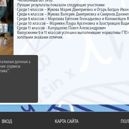
-челночный бег 3*10.
Лучшие результаты показали следующие участники:
Среди 1 классов – Жукова Мария Дмитриевна и Огарь Богдан Ива
Среди 4 классов – Жукова Валерия Дмитриевна и Смирнов Даниил
Среди 9 классов – Морозова Евгения Геннадьевна и Коломейцев 
Среди 10 классов – Марикян Лаура Арсеновна и Заостровцев Вад
Среди 11 классов - Капущенко Павел Александрович
Выпускники 9 и 11 классов успешно выполнившие нормативы ГТО 
золотыми знаками отличия.
ональных данных а
нние сервисы
тика".
ВХОД
КАРТА САЙТА
ПОЛ