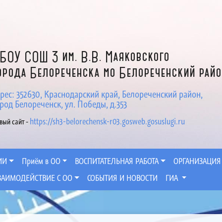
БОУ СОШ 3 им. В.В. Маяковского
орода Белореченска мо Белореченский рай
рес: 352630, Краснодарский край, Белореченский район,
род Белореченск, ул. Победы, д.353
https://sh3-belorechensk-r03.gosweb.gosuslugi.ru
вый сайт -
ИИ
Приём в ОО
ВОСПИТАТЕЛЬНАЯ РАБОТА
ОРГАНИЗАЦИЯ
ЗАИМОДЕЙСТВИЕ С ОО
СОБЫТИЯ И НОВОСТИ
ГИА