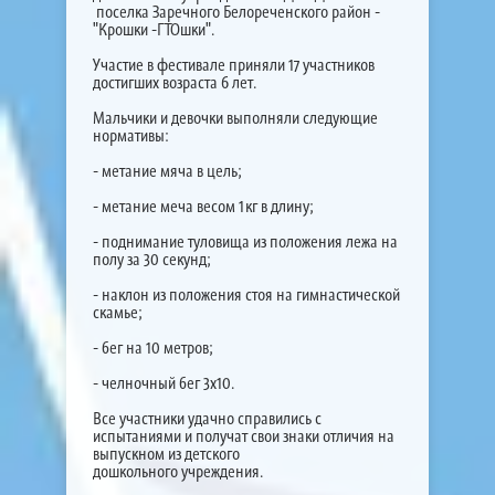
поселка Заречного Белореченского район -
"Крошки -ГТОшки".
Участие в фестивале приняли 17 участников
достигших возраста 6 лет.
Мальчики и девочки выполняли следующие
нормативы:
- метание мяча в цель;
- метание меча весом 1кг в длину;
- поднимание туловища из положения лежа на
полу за 30 секунд;
- наклон из положения стоя на гимнастической
скамье;
- бег на 10 метров;
- челночный бег 3х10.
Все участники удачно справились с
испытаниями и получат свои знаки отличия на
выпускном из детского
дошкольного учреждения.