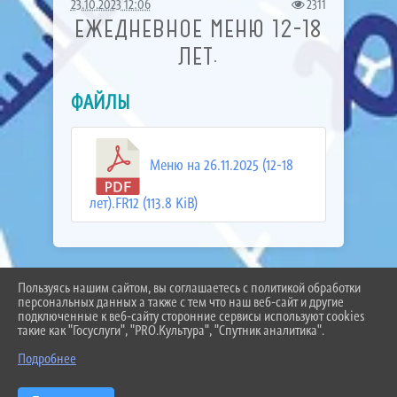
23.10.2023 12:06
2311
ЕЖЕДНЕВНОЕ МЕНЮ 12-18
ЛЕТ.
ФАЙЛЫ
Меню на 26.11.2025 (12-18
лет).FR12 (113.8 KiB)
Пользуясь нашим сайтом, вы соглашаетесь с политикой обработки
2026 Г. BEL-SCHOOL3.RU
персональных данных а также с тем что наш веб-сайт и другие
ВХОД
подключенные к веб-сайту сторонние сервисы используют cookies
КАРТА САЙТА
такие как "Госуслуги", "PRO.Культура", "Спутник аналитика".
ПОЛИТИКА ОБРАБОТКИ ПЕРСОНАЛЬНЫХ ДАННЫХ
Подробнее
СДЕЛАНО НА KUBCMS