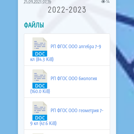
25.09.2023 07:16
14
2022-2023
ФАЙЛЫ
РП ФГОС ООО алгебра 7-9
кл (84.3 KiB)
РП ФГОС ООО биология
(160.0 KiB)
РП ФГОС ООО геометрия 7-
9 кл (47.6 KiB)