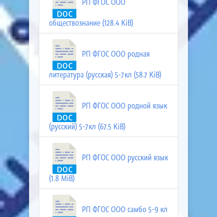
РП ФГОС ООО
обществознание (128.4 KiB)
РП ФГОС ООО родная
литература (русская) 5-7кл (58.7 KiB)
РП ФГОС ООО родной язык
(русский) 5-7кл (67.5 KiB)
РП ФГОС ООО русский язык
(1.8 MiB)
РП ФГОС ООО самбо 5-9 кл