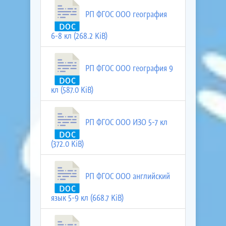
РП ФГОС ООО география
6-8 кл (268.2 KiB)
РП ФГОС ООО география 9
кл (587.0 KiB)
РП ФГОС ООО ИЗО 5-7 кл
(372.0 KiB)
РП ФГОС ООО английский
язык 5-9 кл (668.7 KiB)