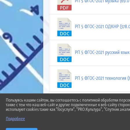
РП 5 ФГОС-2021 музыка (69.0 
РП 5 ФГОС-2021 ОДКНР (378.0
РП 5 ФГОС-2021 русский язык (
РП 5 ФГОС-2021 технология (7
Пользуясь нашим сайтом, вы соглашаетесь с политикой обработки перс
РП 5 ФГОС-2021 экологическая
также с тем что наш веб-сайт и другие подключенные к веб-сайту сторо
используют cookies такие как "Госуслуги", "PRO.Культура", "Спутник анали
Подробнее
РП ФГОС-2021 кубановедению 5