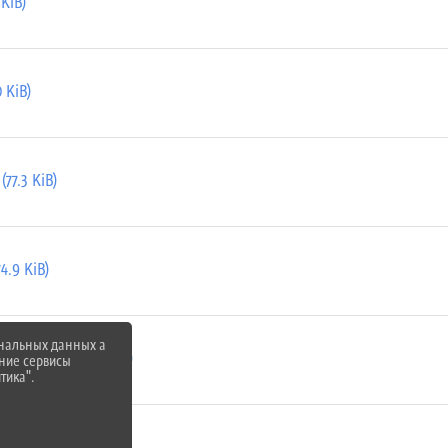
KiB)
 KiB)
77.3 KiB)
4.9 KiB)
ональных данных а
 культура (88.8 KiB)
нние сервисы
тика".
 класс (65.7 KiB)