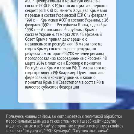
АССР преобразована в Крымскую область в
составе РСФСР. В 1954 г. по инициативе первого
секретаря ЦК КПСС Никиты Хрущева Крым был
передан в состав Украинской ССР. С 12 февраля
1991 г. — Крымская АССР в составе Украины, с 26
февраля 1992 г. — Республика Крым, с декабря
1998 г. — Автономная Республика Крым в
составе Украины. 11 марта 2014 г. Верховный
Совет Крыма принял декларацию о
независимости республики. 16 марта того же
года в Крыму состоялся референдум, по
результатам которого 96,77% жителей региона
проголосовали за воссоединение с Россией. 18
марта 2014 г. подписан Договор о принятии
Республики Крым в состав РФ, 21 марта того же
года президент РФ Владимир Путин подписал
федеральный конституционный закон о
принятии Крыма и Севастополя в состав РФ в
качестве субъектов Федерации
Пользуясь нашим сайтом, вы соглашаетесь с политикой обработки
2026 Г. BEL-SCHOOL3.RU
персональных данных а также с тем что наш веб-сайт и другие
ВХОД
подключенные к веб-сайту сторонние сервисы используют cookies
КАРТА САЙТА
такие как "Госуслуги", "PRO.Культура", "Спутник аналитика".