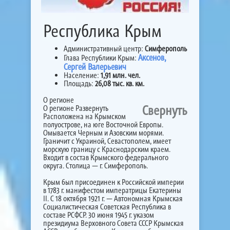
Республика Крым
Административный центр:
Симферополь
Аксенов,
Глава Республики Крым:
Сергей Валерьевич
Население:
1,91 млн. чел.
Площадь:
26,08 тыс. кв. км.
О регионе
Свернуть
О регионе
Развернуть
Расположена на Крымском
полуострове, на юге Восточной Европы.
Омывается Черным и Азовским морями.
Граничит с Украиной, Севастополем, имеет
морскую границу с Краснодарским краем.
Входит в состав Крымского федерального
округа. Столица — г. Симферополь.
Крым был присоединен к Российской империи
в 1783 г. манифестом императрицы Екатерины
II. С 18 октября 1921 г. — Автономная Крымская
Социалистическая Советская Республика в
составе РСФСР. 30 июня 1945 г. указом
президиума Верховного Совета СССР Крымская