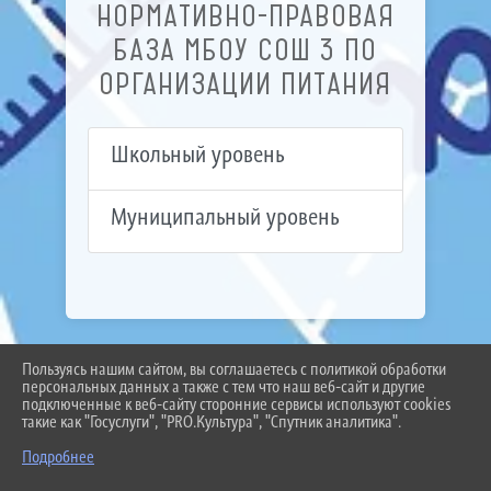
НОРМАТИВНО-ПРАВОВАЯ
БАЗА МБОУ СОШ 3 ПО
ОРГАНИЗАЦИИ ПИТАНИЯ
Школьный уровень
Муниципальный уровень
Пользуясь нашим сайтом, вы соглашаетесь с политикой обработки
2026 Г. BEL-SCHOOL3.RU
персональных данных а также с тем что наш веб-сайт и другие
ВХОД
подключенные к веб-сайту сторонние сервисы используют cookies
КАРТА САЙТА
такие как "Госуслуги", "PRO.Культура", "Спутник аналитика".
ПОЛИТИКА ОБРАБОТКИ ПЕРСОНАЛЬНЫХ ДАННЫХ
Подробнее
СДЕЛАНО НА KUBCMS