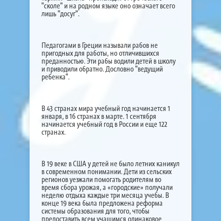
"сколе" и на родном языке оно означает всего
лишь "досуг".
Педагогами в Греции называли рабов не
пригодных для работы, но отличившихся
преданностью. Эти рабы водили детей в школу
и приводили обратно. Дословно "ведущий
ребенка".
В 43 странах мира учебный год начинается 1
января, в 16 странах в марте. 1 сентября
начинается учебный год в России и еще 122
странах.
В 19 веке в США у детей не было летних каникул
в современном понимании. Дети из сельских
регионов уезжали помогать родителям во
время сбора урожая, а «городские» получали
неделю отдыха каждые три месяца учебы. В
конце 19 века была предложена реформа
системы образования для того, чтобы
предоставить всем учащимся одинаковое